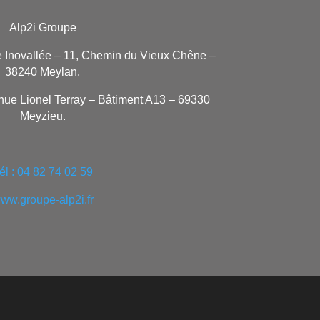
Alp2i Groupe
e Inovallée – 11, Chemin du Vieux Chêne –
38240 Meylan.
nue Lionel Terray – Bâtiment A13 – 69330
Meyzieu.
él : 04 82 74 02 59
ww.groupe-alp2i.fr